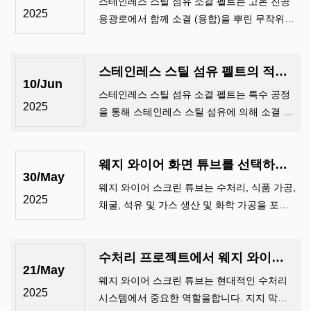
스테인레스 스틸 섬유 소결 펠트는 고온 진공
2025
용광로에서 함께 소결 (융합)을 뿌린 무작위로
배치 된 스테인레스 스틸 섬유로 구성된 고성
능 여과 배지입니다. 이 과정은 우수한 여과를
스테인레스 스틸 섬유 펠트의 적용은 무엇입니까?
제공하는 다공성의 3 차원 네트워크 구조를 형
10/Jun
성합니다 ...
스테인레스 스틸 섬유 소결 펠트는 특수 공정
2025
을 통해 스테인레스 스틸 섬유에 의해 소결 된
다공성 금속 재료입니다.
웨지 와이어 화면 튜브를 선택하는 방법?
30/May
웨지 와이어 스크린 튜브는 수처리, 식품 가공,
2025
채굴, 석유 및 가스 생산 및 화학 가공을 포함
한 다양한 응용 분야에 사용되는 중요한 여과
성분입니다. 이 원통형 필터는 일련의 세로 주
수처리 프로젝트에서 웨지 와이어 스크린 튜브 사용의 5 가지 이점
위에 V 자형 프로파일 와이어를 감싸서 만들
21/May
어집니다 ...
웨지 와이어 스크린 튜브는 현대적인 수처리
2025
시스템에서 중요한 역할을합니다. 지지 막대