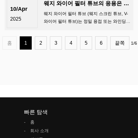
웨지 와이어 필터 튜브의 응용은 무엇입니까?
한 선택이됩니다. V 자형으로 특징 지어진 그
10/Apr
들의 독특한 구조 ...
웨지 와이어 필터 튜브 (웨지 스크린 튜브, V-
2025
와이어 필터 튜브)는 정밀 용접 또는 와인딩을
통해 사다리꼴 단면 금속 와이어 (또는 기타
재료)로 만든 필터 요소입니다. 독특한 웨지
홈
1
2
3
4
5
6
끝쪽
1/6
모양의 간격 디자인은 다양한 산업 분야에서
널리 사용됩니다. 그만큼...
빠른 탐색
홈
회사 소개