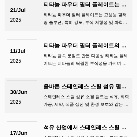
티타늄 파우더 필터 플레이트는 어떻게 작동합니까?
필터 플레이트는 기계적 강도의 고유 한 조합
21/Jul
을 제공합니다. ....
티타늄 파우더 필터 플레이트는 고성능 필터
2025
링 솔루션, 특히 강도, 부식 저항성 및 화학적
호환성이 필수적인 경우 고성능 필터링 솔루
션이 필요한 산업에서 널리 사용되는 특수 여
티타늄 파우더 필터 플레이트의 응용은 무엇입니까?
과 매체입니다. .이 필터 플레이트는 소결 티타
11/Jul
늄 ...로 만들어집니다.
티타늄 금속 분말로 만든 다공성 티타늄 플레
2025
이트는 티타늄의 탁월한 부식성을 가지며 다
양한 농도의 질산 및 대부분의 산 및 알칼리 용
액의 침식에 저항 할 수 있으며 동시에 비 독
올바른 스테인레스 스틸 섬유 펠트를 선택하는 방법은 무엇입니까?
성, 고온 ...의 장점이 있습니다.
30/Jun
스테인레스 스틸 섬유 소결 펠트는 석유, 화학
2025
가공, 제약, 식품 생산 및 환경 보호와 같은 산
업에 널리 사용되는 고유 한 구조로 인해 ...}}}}
...}}과 같은 산업에 널리 사용되는 고도로 내구
석유 산업에서 스테인레스 스틸 섬유 소결 펠트를 사용하면 어떤 이점이 있습니까?
성이 뛰어나고 내식성 및 고정밀 여과 재료입
17/Jun
니다.