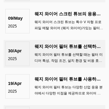
주위에 와인딩 V 자형 와이어로 구축 된이 원
통형 필터는 정확한 간격으로 용접하고 강력
웨지 와이어 스크린 튜브의 응용은 무엇입니까?
하고 비 클로깅 및 고효율 여과 매체를 만듭니
09/May
다. 그들의 독특한 구조 ...
웨지 와이어 스크린 튜브는 특수 V 자형 프로
2025
파일 메탈 와이어 (웨지 와이어)가있는 필터
요소가 용접되거나 직물입니다. 고유 한 구조
설계는 고체-액체 분리, 등급의 여과 및 기타
웨지 와이어 필터 튜브를 선택하기위한 팁은 무엇입니까?
필드에서 상당한 이점을 제공합니다. 다음은 5
30/Apr
개의 일반적인 응용 프로그램 산업이며 ...
웨지 와이어 필터 튜브를 선택할 때는 필터 미
2025
디어 특성, 작업 조건, 설치 환경 및 비용 효율
성을 고려해야합니다. 주요 팁과 단계는 다음
과 같습니다. 명확한 여과 요구 사항 필터 정확
웨지 와이어 필터 튜브를 사용하면 어떤 이점이 있습니까?
도 (갭 크기)에 따라 갭 너비를 선택하십시오.
19/Apr
웨지 와이어 필터 튜브는 다양한 산업 응용 분
2025
야에서 다양한 이점을 제공하므로 와이어 메
쉬 또는 천공 된 플레이트와 같은 전통적인 필
터 매체에 비해 여과 및 분리 공정에 대한 우수