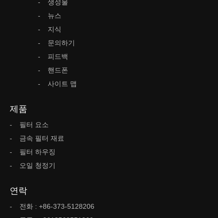
생성물
뉴스
지식
문의하기
피드백
핸드폰
사이트 맵
제품
필터 요소
금속 필터 재료
필터 하우징
오일 청정기
연락
전화 : +86-373-5128206