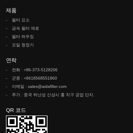
제품
필터 요소
금속 필터 재료
필터 하우징
오일 청정기
연락
전화 : +86-373-5128206
군중 : +8618568551860
이메일 : sales@aidafilter.com
추가 : 중국 허난성 신샹시 홍 치구 공업 단지.
QR 코드