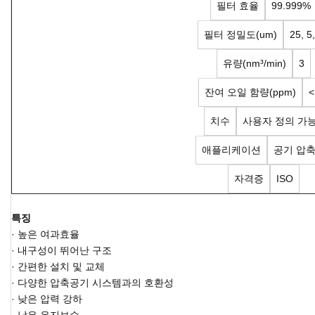
필터 효율
99.999%
필터 정밀도(um)
25, 5,
유량(nm³/min)
3
잔여 오일 함량(ppm)
<
치수
사용자 정의 가
애플리케이션
공기 압
자격증
ISO
특징
· 높은 여과효율
· 내구성이 뛰어난 구조
· 간편한 설치 및 교체
· 다양한 압축공기 시스템과의 호환성
· 낮은 압력 강하