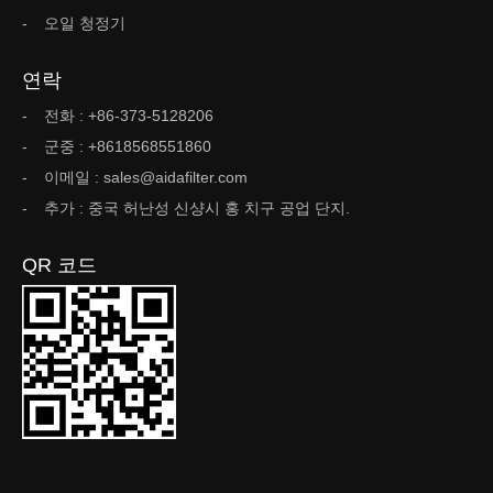
오일 청정기
연락
전화 : +86-373-5128206
군중 : +8618568551860
이메일 : sales@aidafilter.com
추가 : 중국 허난성 신샹시 홍 치구 공업 단지.
QR 코드