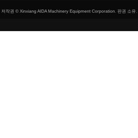
저작권 © Xinxiang AIDA Machinery Equipment Corporation. 판권 소유.